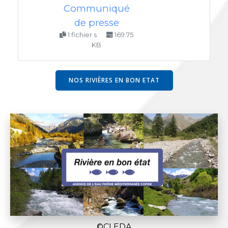
Communiqué
de presse
1 fichier·s
169.75
KB
NOS RIVIÈRES EN BON ETAT
©CLEDA