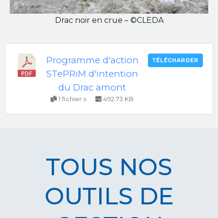
Drac noir en crue – ©CLEDA
Programme d'action
TÉLÉCHARGER
STePRiM d'intention
du Drac amont
1 fichier·s
492.73 KB
TOUS NOS
OUTILS DE