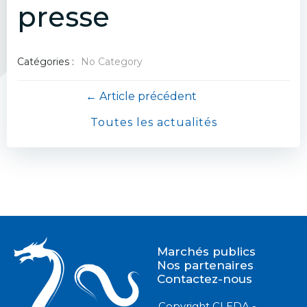
presse
Catégories :
No Category
Navigation
← Article précédent
Toutes les actualités
de
l’article
Marchés publics
Nos partenaires
Contactez-nous
Copyright CLEDA -