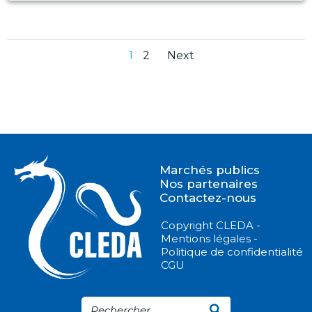
Posts
Posts
Page
Page
1
2
Next
navigation
navigation
Marchés publics
Nos partenaires
Contactez-nous
Copyright CLEDA -
Mentions légales -
Politique de confidentialité
CGU