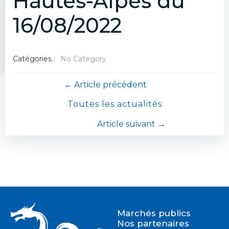
Hautes-Alpes du
16/08/2022
Catégories :
No Category
Navigation
← Article précédent
Toutes les actualités
de
Navigation
Article suivant →
l’article
de
l’article
Marchés publics
Nos partenaires