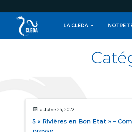
Aller
au
contenu
LA CLEDA
NOTRE T
Caté
octobre 24, 2022
5 « Rivières en Bon Etat » – C
presse