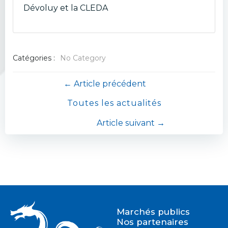
Dévoluy et la CLEDA
Catégories :
No Category
Navigation
← Article précédent
Toutes les actualités
de
Navigation
Article suivant →
l’article
de
l’article
Marchés publics
Nos partenaires